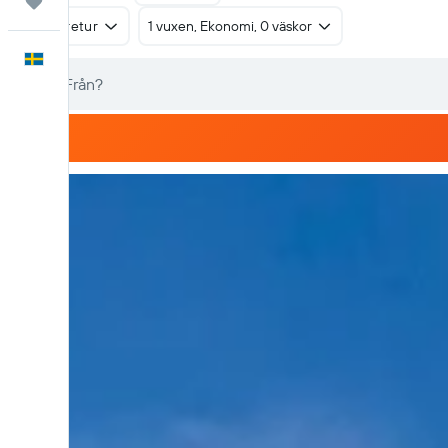
Trips
Tur & retur
1 vuxen, Ekonomi, 0 väskor
Svenska