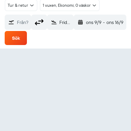
Tur & retur
1 vuxen, Ekonomi, 0 väskor
Från?
Friday Harbor (FRD)
ons 9/9
-
ons 16/9
Sök