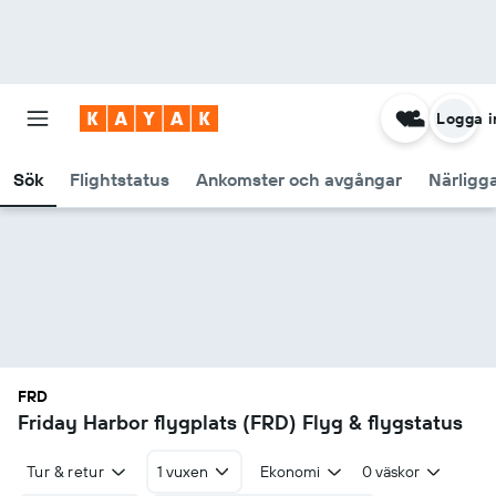
Logga i
Sök
Flightstatus
Ankomster och avgångar
Närligg
FRD
Friday Harbor flygplats (FRD) Flyg & flygstatus
Tur & retur
1 vuxen
Ekonomi
0 väskor