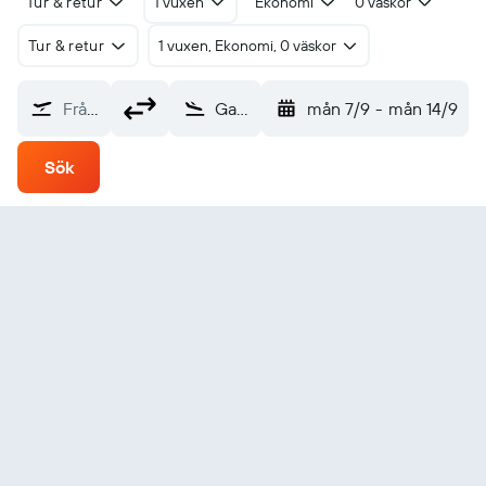
Tur & retur
1 vuxen
Ekonomi
0 väskor
Tur & retur
1 vuxen, Ekonomi, 0 väskor
Från?
Garzê Kangding (KGT)
mån 7/9
-
mån 14/9
Sök