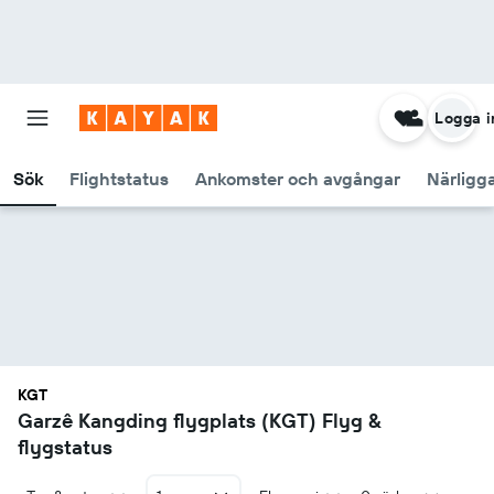
Logga i
Sök
Flightstatus
Ankomster och avgångar
Närligg
KGT
Garzê Kangding flygplats (KGT) Flyg &
flygstatus