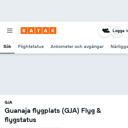
Logga i
Sök
Flightstatus
Ankomster och avgångar
Närligg
GJA
Guanaja flygplats (GJA) Flyg &
flygstatus