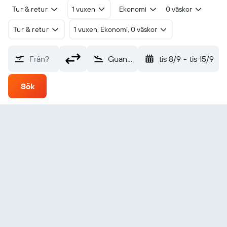
Tur & retur
1 vuxen
Ekonomi
0 väskor
Tur & retur
1 vuxen, Ekonomi, 0 väskor
Från?
Guanaja (GJA)
tis 8/9
-
tis 15/9
Sök