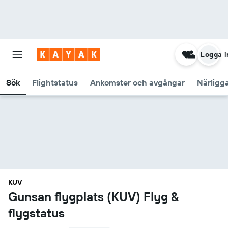
Logga i
Sök
Flightstatus
Ankomster och avgångar
Närligg
KUV
Gunsan flygplats (KUV) Flyg &
flygstatus