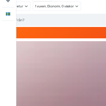
Trips
Tur & retur
1 vuxen, Ekonomi, 0 väskor
Svenska