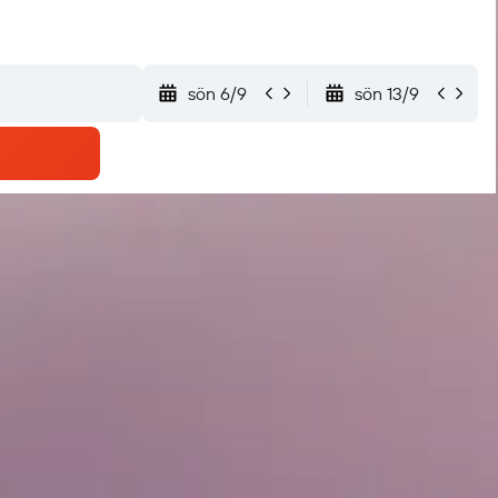
sön 6/9
sön 13/9