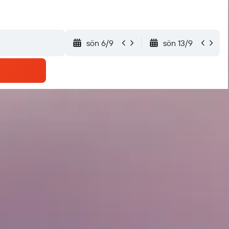
sön 6/9
sön 13/9