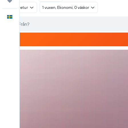
Trips
Tur & retur
1 vuxen, Ekonomi, 0 väskor
Svenska