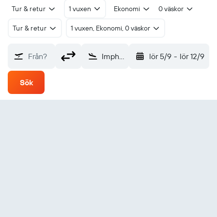
Tur & retur
1 vuxen
Ekonomi
0 väskor
Tur & retur
1 vuxen, Ekonomi, 0 väskor
Från?
Imphal (IMF)
lör 5/9
-
lör 12/9
Sök