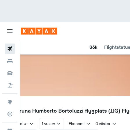
Sök
Flightstatu
Flyg
Hotell
Hyrbilar
Flyg+hotell
Explore
JJG
Jaguaruna Humberto Bortoluzzi flygplats (JJG) Fly
Flygstatus
Tur & retur
1 vuxen
Ekonomi
0 väskor