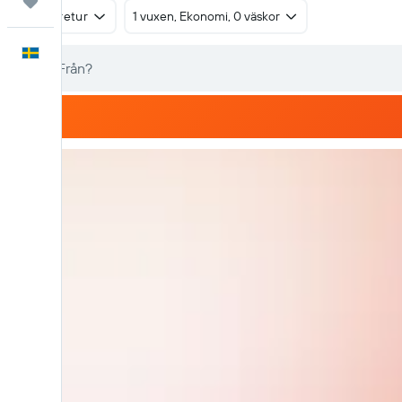
Trips
Tur & retur
1 vuxen, Ekonomi, 0 väskor
Svenska