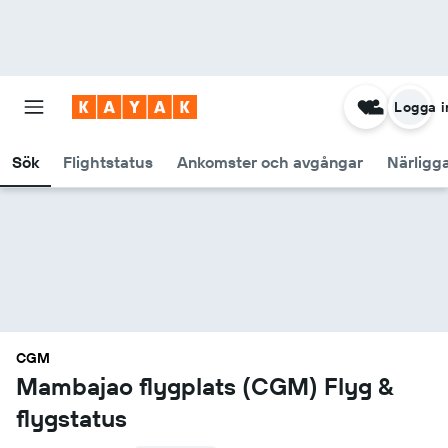
Logga i
Sök
Flightstatus
Ankomster och avgångar
Närligg
CGM
Mambajao flygplats (CGM) Flyg &
flygstatus