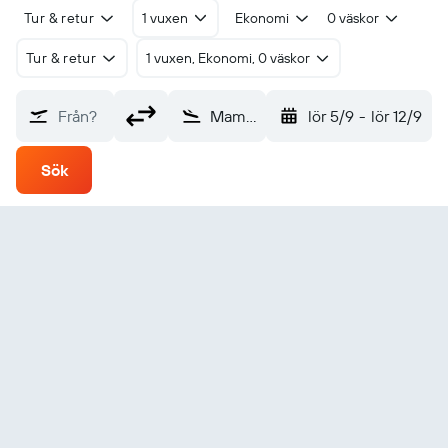
Tur & retur
1 vuxen
Ekonomi
0 väskor
Tur & retur
1 vuxen, Ekonomi, 0 väskor
Från?
Mambajao (CGM)
lör 5/9
-
lör 12/9
Sök