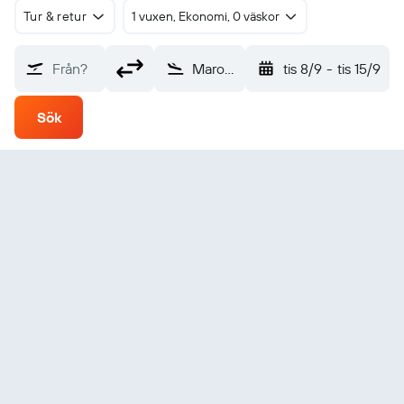
Tur & retur
1 vuxen, Ekonomi, 0 väskor
Från?
Maroua Salam (MVR)
tis 8/9
-
tis 15/9
Sök