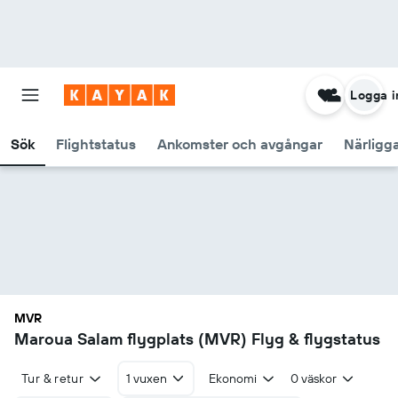
Logga i
Sök
Flightstatus
Ankomster och avgångar
Närligg
MVR
Maroua Salam flygplats (MVR) Flyg & flygstatus
Tur & retur
1 vuxen
Ekonomi
0 väskor