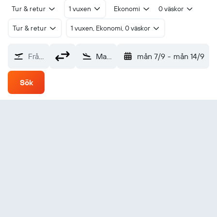
Tur & retur
1 vuxen
Ekonomi
0 väskor
Tur & retur
1 vuxen, Ekonomi, 0 väskor
Från?
Mary (MYP)
mån 7/9
-
mån 14/9
Sök