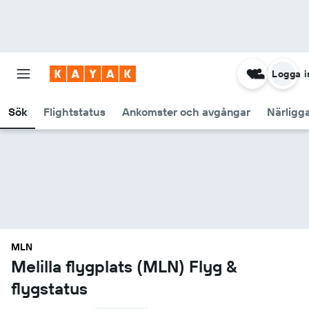
Logga i
Sök
Flightstatus
Ankomster och avgångar
Närligg
MLN
Melilla flygplats (MLN) Flyg &
flygstatus