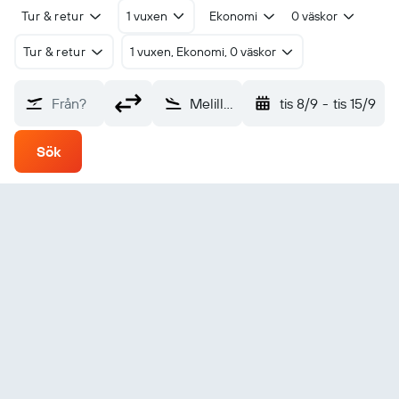
Tur & retur
1 vuxen
Ekonomi
0 väskor
Tur & retur
1 vuxen, Ekonomi, 0 väskor
Från?
Melilla (MLN)
tis 8/9
-
tis 15/9
Sök