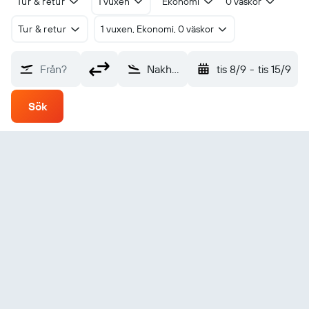
Tur & retur
1 vuxen
Ekonomi
0 väskor
Tur & retur
1 vuxen, Ekonomi, 0 väskor
Från?
Nakhon Phanom (KOP)
tis 8/9
-
tis 15/9
Sök