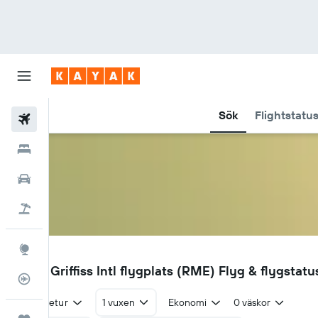
Sök
Flightstatu
Flyg
Hotell
Hyrbilar
Flyg+hotell
Explore
RME
Rome Griffiss Intl flygplats (RME) Flyg & flygstatu
Flygstatus
Tur & retur
1 vuxen
Ekonomi
0 väskor