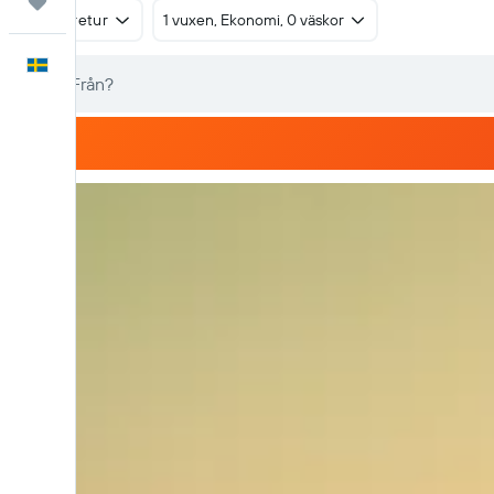
Trips
Tur & retur
1 vuxen, Ekonomi, 0 väskor
Svenska