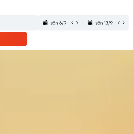
sön 6/9
sön 13/9