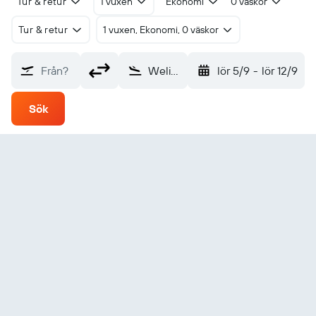
Tur & retur
1 vuxen
Ekonomi
0 väskor
Tur & retur
1 vuxen, Ekonomi, 0 väskor
Från?
Weligatta Weerawila (WRZ)
lör 5/9
-
lör 12/9
Sök