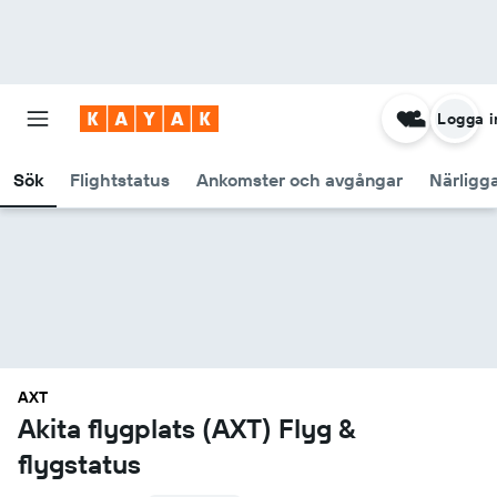
Logga i
Sök
Flightstatus
Ankomster och avgångar
Närligg
AXT
Akita flygplats (AXT) Flyg &
flygstatus