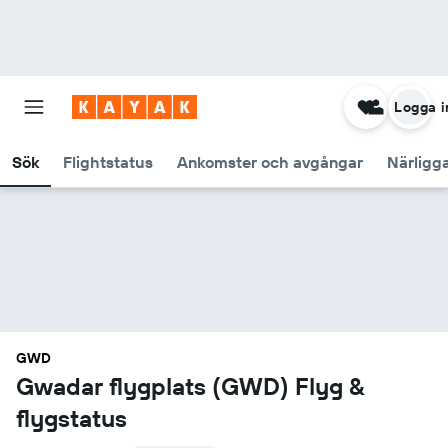
Logga i
Sök
Flightstatus
Ankomster och avgångar
Närligg
GWD
Gwadar flygplats (GWD) Flyg &
flygstatus