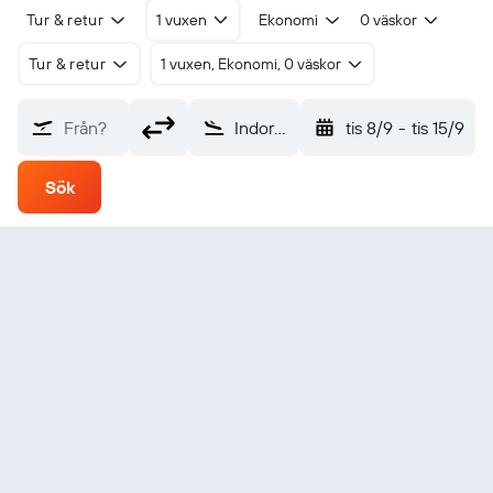
Tur & retur
1 vuxen
Ekonomi
0 väskor
Tur & retur
1 vuxen, Ekonomi, 0 väskor
Från?
Indore (IDR)
tis 8/9
-
tis 15/9
Sök