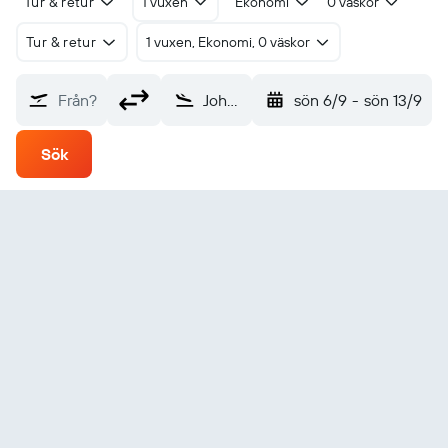
Tur & retur
1 vuxen
Ekonomi
0 väskor
Tur & retur
1 vuxen, Ekonomi, 0 väskor
Från?
Johnstown Cambria County (JST)
sön 6/9
-
sön 13/9
Sök