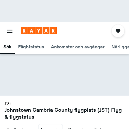
Sök
Flightstatus
Ankomster och avgångar
Närligg
JST
Johnstown Cambria County flygplats (JST) Flyg
& flygstatus