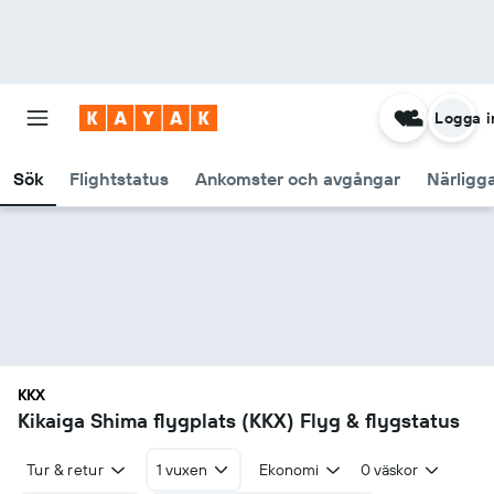
Logga i
Sök
Flightstatus
Ankomster och avgångar
Närligg
KKX
Kikaiga Shima flygplats (KKX) Flyg & flygstatus
Tur & retur
1 vuxen
Ekonomi
0 väskor