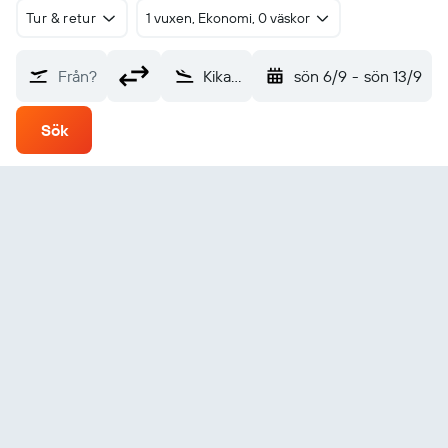
Tur & retur
1 vuxen, Ekonomi, 0 väskor
Från?
Kikaiga Shima (KKX)
sön 6/9
-
sön 13/9
Sök