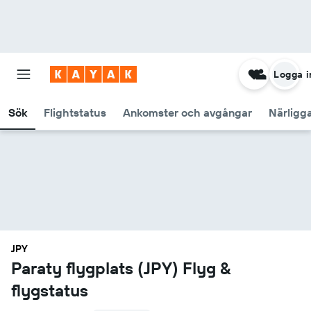
Logga i
Sök
Flightstatus
Ankomster och avgångar
Närligg
JPY
Paraty flygplats (JPY) Flyg &
flygstatus