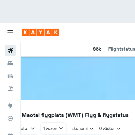
Sök
Flightstatu
Flyg
Hotell
Hyrbilar
Flyg+hotell
Explore
WMT
Zunyi Maotai flygplats (WMT) Flyg & flygstatus
Flygstatus
Tur & retur
1 vuxen
Ekonomi
0 väskor