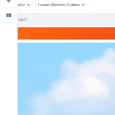
Trips
Tur & retur
1 vuxen, Ekonomi, 0 väskor
Svenska