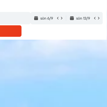
sön 6/9
sön 13/9