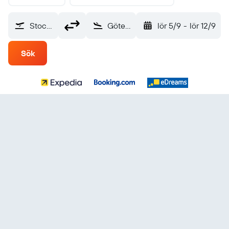
Stockholm-Bromma (BMA)
Göteborg Landvetter (GOT)
lör 5/9
-
lör 12/9
Sök