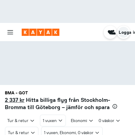
Logga i
BMA - GOT
2 337 kr
Hitta billiga flyg från Stockholm-
Bromma till Göteborg – jämför och spara
Tur & retur
1 vuxen
Ekonomi
0 väskor
Tur & retur
1 vuxen, Ekonomi, 0 väskor