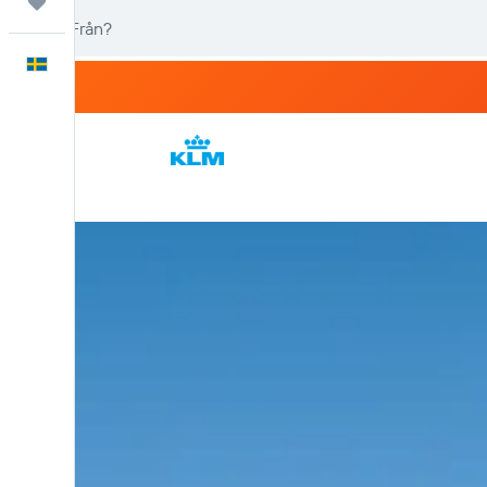
Trips
Svenska