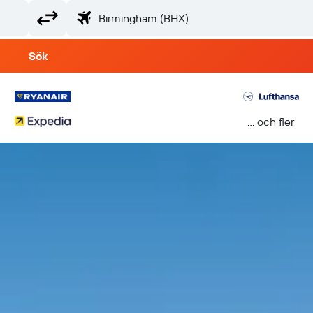
Sök
... och fler