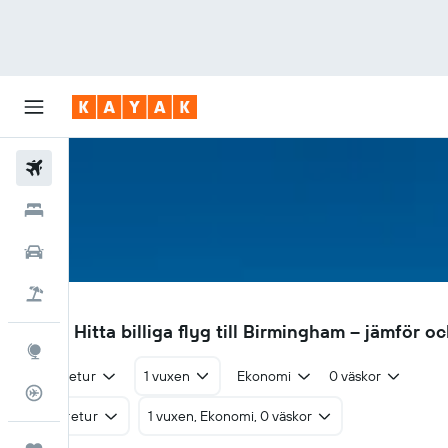
Flyg
Hotell
Hyrbilar
Flyg+hotell
BHX
344 kr
Hitta billiga flyg till Birmingham – jämför o
Explore
Tur & retur
1 vuxen
Ekonomi
0 väskor
Flygstatus
Tur & retur
1 vuxen, Ekonomi, 0 väskor