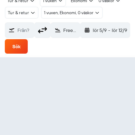
Tur & retur
1 vuxen
Ekonomi
0 väskor
Tur & retur
1 vuxen, Ekonomi, 0 väskor
Från?
Freetown Lungi Intl (FNA)
lör 5/9
-
lör 12/9
Sök