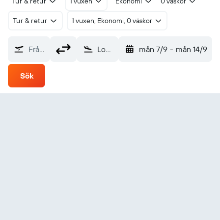
Tur & retur
1 vuxen
Ekonomi
0 väskor
Tur & retur
1 vuxen, Ekonomi, 0 väskor
Från?
Los Mochis Federal (LMM)
mån 7/9
-
mån 14/9
Sök