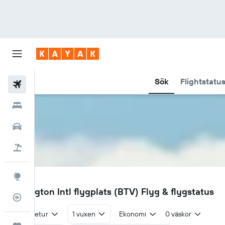
Sök
Flightstatu
Flyg
Hotell
Hyrbilar
Flyg+hotell
Explore
BTV
Burlington Intl flygplats (BTV) Flyg & flygstatus
Flygstatus
Tur & retur
1 vuxen
Ekonomi
0 väskor