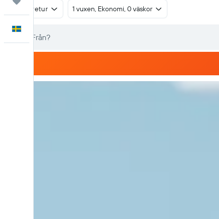
Trips
Tur & retur
1 vuxen, Ekonomi, 0 väskor
Svenska