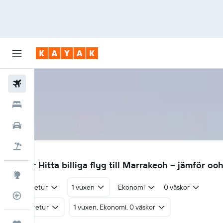
Flyg
Hotell
Hyrbilar
Flyg+hotell
RAK
503 kr
Hitta billiga flyg till Marrakech – jämför oc
Explore
Tur & retur
1 vuxen
Ekonomi
0 väskor
Flygstatus
Tur & retur
1 vuxen, Ekonomi, 0 väskor