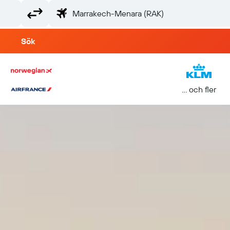
Sök
... och fler