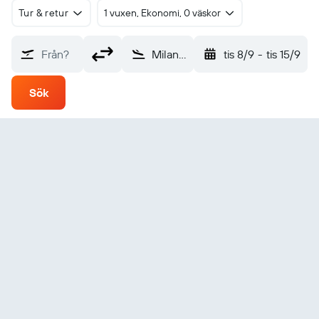
Tur & retur
1 vuxen, Ekonomi, 0 väskor
Från?
Milano-Linate (LIN)
tis 8/9
-
tis 15/9
Sök