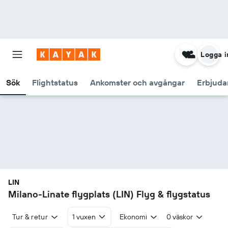
Logga i
Sök
Flightstatus
Ankomster och avgångar
Erbjud
LIN
Milano-Linate flygplats (LIN) Flyg & flygstatus
Tur & retur
1 vuxen
Ekonomi
0 väskor