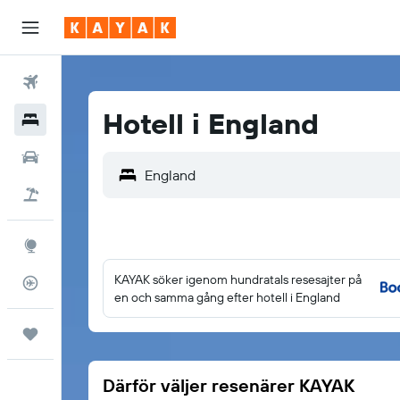
Flyg
Hotell i England
Hotell
Hyrbilar
Flyg+hotell
Explore
KAYAK söker igenom hundratals resesajter på
Flygstatus
en och samma gång efter hotell i England
Trips
Därför väljer resenärer KAYAK