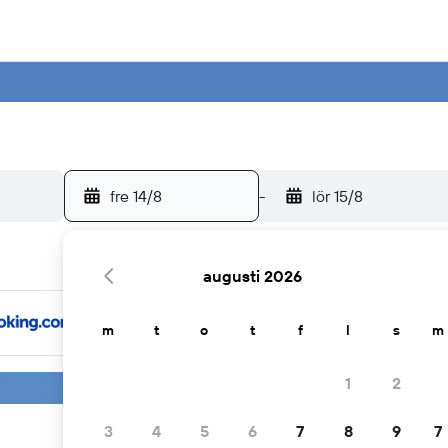
fre 14/8
-
lör 15/8
augusti 2026
m
t
o
t
f
l
s
m
1
2
3
4
5
6
7
8
9
7