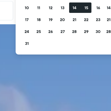
10
11
12
13
14
15
16
14
Filtrera dina erbjudanden
Filtrera efter gratis avbokning, gratis frukost och mer
17
18
19
20
21
22
23
21
24
25
26
27
28
29
30
28
31