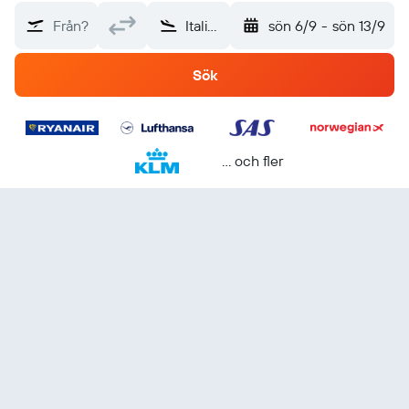
Från?
Italien
sön 6/9
-
sön 13/9
Sök
... och fler