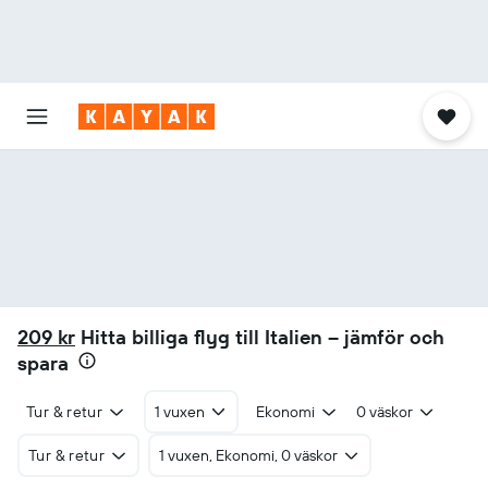
209 kr
Hitta billiga flyg till Italien – jämför och
spara
Tur & retur
1 vuxen
Ekonomi
0 väskor
Tur & retur
1 vuxen, Ekonomi, 0 väskor